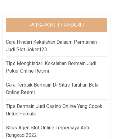
POS-POS TERBARU
Cara Hindari Kekalahan Dalaam Permainan
Judi Slot Joker123
Tips Menghindari Kekalahan Bermain Judi
Poker Online Resmi
Cara Terbaik Bermain Di Situs Taruhan Bola
Online Resmi
Tips Bermain Judi Casino Online Yang Cocok
Untuk Pemula
Situs Agen Slot Online Terpercaya Anti
Rungkad 2022