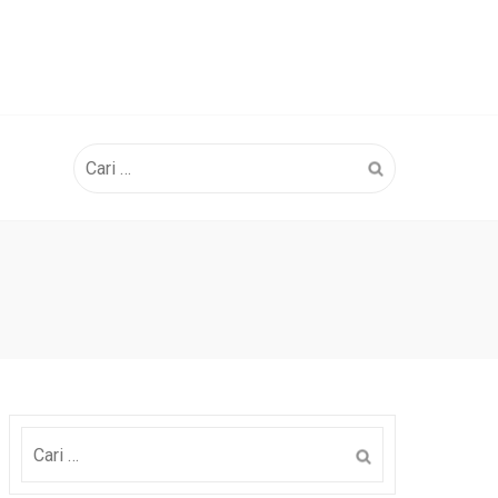
Cari
untuk:
Cari
untuk: