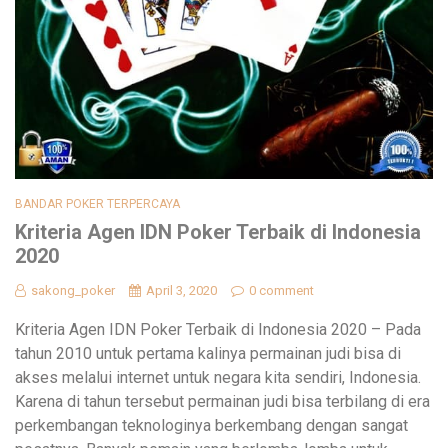
BANDAR POKER TERPERCAYA
Kriteria Agen IDN Poker Terbaik di Indonesia
2020
sakong_poker
April 3, 2020
0 comment
Kriteria Agen IDN Poker Terbaik di Indonesia 2020 – Pada
tahun 2010 untuk pertama kalinya permainan judi bisa di
akses melalui internet untuk negara kita sendiri, Indonesia.
Karena di tahun tersebut permainan judi bisa terbilang di era
perkembangan teknologinya berkembang dengan sangat