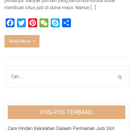
pesatnya. Banyak pemain yang berlomba-lomba untuk
membuat situs judi di dunia maya. Namun […]
Facebook
Twitter
Pinterest
WeChat
Skype
Share
Read More
Cari
untuk:
POS-POS TERBARU
Cara Hindari Kekalahan Dalaam Permainan Judi Slot