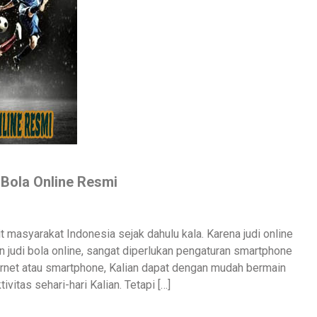
 Bola Online Resmi
t masyarakat Indonesia sejak dahulu kala. Karena judi online
judi bola online, sangat diperlukan pengaturan smartphone
ernet atau smartphone, Kalian dapat dengan mudah bermain
vitas sehari-hari Kalian. Tetapi […]