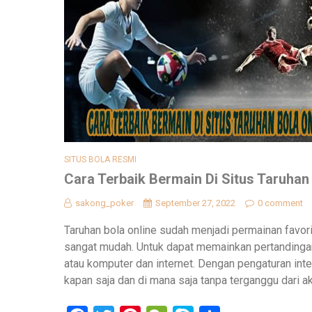
SITUS BOLA RESMI
Cara Terbaik Bermain Di Situs Taruhan
sakong_poker
September 27, 2022
0 comment
Taruhan bola online sudah menjadi permainan favori
sangat mudah. Untuk dapat memainkan pertandingan 
atau komputer dan internet. Dengan pengaturan int
kapan saja dan di mana saja tanpa terganggu dari akti