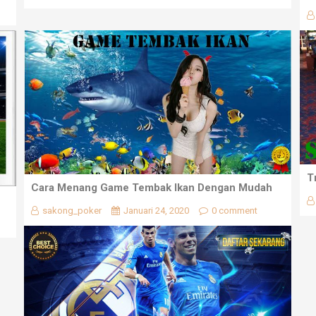
T
Cara Menang Game Tembak Ikan Dengan Mudah
sakong_poker
Januari 24, 2020
0 comment