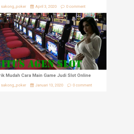
sakong_poker
April 3, 2020
0 comment
rik Mudah Cara Main Game Judi Slot Online
sakong_poker
Januari 13, 2020
0 comment