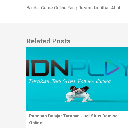
Bandar Ceme Online Yang Resmi dan Abal-Abal
Navigasi
pos
Related Posts
Panduan Belajar Taruhan Judi Situs Domino
Online