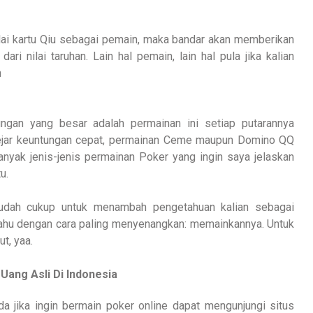
ilai kartu Qiu sebagai pemain, maka bandar akan memberikan
ari nilai taruhan. Lain hal pemain, lain hal pula jika kalian
n
ngan yang besar adalah permainan ini setiap putarannya
ngejar keuntungan cepat, permainan Ceme maupun Domino QQ
anyak jenis-jenis permainan Poker yang ingin saya jelaskan
u.
sudah cukup untuk menambah pengetahuan kalian sebagai
tahu dengan cara paling menyenangkan: memainkannya. Untuk
t, yaa.
Uang Asli Di Indonesia
 jika ingin bermain poker online dapat mengunjungi situs