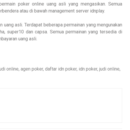
bermain poker online uang asli yang mengasikan. Semua
erbendera atau di bawah management server idnplay.
n uang asli. Terdapat beberapa permainan yang mengunakan
maha, super10 dan capsa. Semua permainan yang tersedia di
bayaran uang asli.
udi online
,
agen poker
,
daftar idn poker
,
idn poker
,
judi online
,