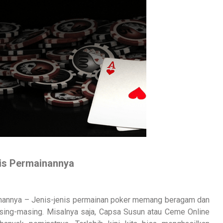
nis Permainannya
nannya – Jenis-jenis permainan poker memang beragam dan
sing-masing. Misalnya saja, Capsa Susun atau Ceme Online