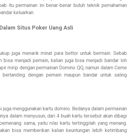
bab itu permainan ini benar-benar butuh teknik pemahaman
andar keluarkan.
Dalam Situs Poker Uang Asli
kup juga menarik minat para bettor untuk bermain. Sebab
n bisa menjadi pemain, kalian juga bisa menjadi bandar loh
ampir mirip dengan permainan Domino QQ, namun dalam Ceme
 bertanding dengan pemain maupun bandar untuk saling
i juga menggunakan kartu domino. Bedanya dalam permainan
ntinya dalam menyusun, dari 4 buah kartu tersebut akan dibagi
emenang sama, yaitu nilai kartu tertinggilah yang menang.
kan bisa memberikan kalian keuntungan lebih ketimbang