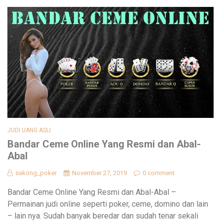
JUDI UANG ASLI
Bandar Ceme Online Yang Resmi dan Abal-
Abal
sakong_poker
November 27, 2019
0 comment
Bandar Ceme Online Yang Resmi dan Abal-Abal –
Permainan judi online seperti poker, ceme, domino dan lain
– lain nya. Sudah banyak beredar dan sudah tenar sekali