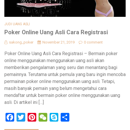
JUDI UANG ASLI
Poker Online Uang Asli Cara Registrasi
sakong_poker
November 21, 2019
0 comment
Poker Online Uang Asli Cara Registrasi – Bermain poker
online menggunakan menggunakan uang asli akan
memberikan pengalaman yang seru dan menantang bagi
pemainnya. Terutama untuk pemula yang baru ingin mencoba
permainan poker online menggunakan uang asli. Tetapi,
masih banyak pemain yang belum mengetahui cara
mendaftar untuk bermain poker online menggunakan uang
asli. Di artikel ini […]
Facebook
Twitter
Pinterest
WeChat
Skype
Share