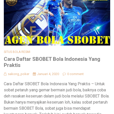
SITUS BOLA RESMI
Cara Daftar SBOBET Bola Indonesia Yang
Praktis
sakong_poker
Januari 4, 2020
0 comment
Cara Daftar SBOBET Bola Indonesia Yang Praktis – Untuk
sobat petaruh yang gemar bermain judi bola, baiknya coba
deh rasakan keseruan dalam judi bola melalui SBOBET Bola.
Bukan hanya menyajikan keseruan loh, kalau sobat pertaruh
bermain SBOBET Bola, sobat juga bisa mendapat