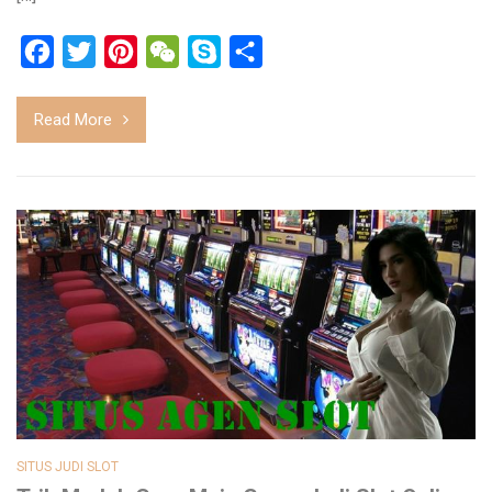
Facebook
Twitter
Pinterest
WeChat
Skype
Share
Read More
SITUS JUDI SLOT