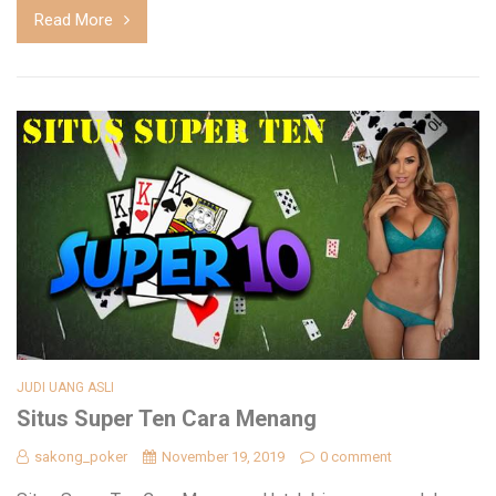
Read More
JUDI UANG ASLI
Situs Super Ten Cara Menang
sakong_poker
November 19, 2019
0 comment