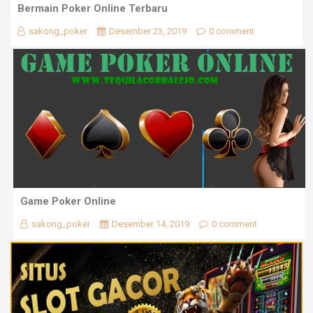
Bermain Poker Online Terbaru
sakong_poker
Desember 23, 2019
0 comment
Game Poker Online
sakong_poker
Desember 14, 2019
0 comment