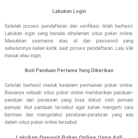
Lakukan Login
Setelah proses pendaftaran dan verifikasi telah berhasil.
Lakukan login yang berada dihalaman situs poker online.
Masukkan username atau id dan password yang
sebelumnya kalian ketik saat proses pendaftaran. Lalu klik
masuk atau login.
Ikuti Panduan Pertama Yang Diberikan
Setelah berhasil masuk kedalam permainan poker online.
Biasanya sebuah situs poker online memberikan panduan-
panduan dan peraturan yang bisa diikuti oleh pemain
pemula. Ikut panduan tersebut agar kalian mengerti cara
bermain dan mengetahui peraturan-peraturan yang ada
dalam situs poker online tersebut.
Lakukan Deposit Poker Online Uang Asli