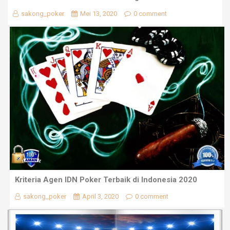
sakong_poker
Mei 13, 2020
0 comment
Kriteria Agen IDN Poker Terbaik di Indonesia 2020
sakong_poker
April 3, 2020
0 comment