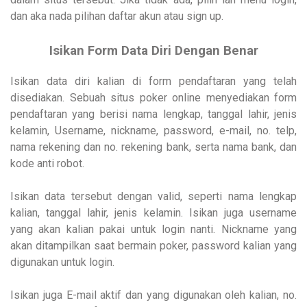
dan aka nada pilihan daftar akun atau sign up.
Isikan Form Data Diri Dengan Benar
Isikan data diri kalian di form pendaftaran yang telah
disediakan. Sebuah situs poker online menyediakan form
pendaftaran yang berisi nama lengkap, tanggal lahir, jenis
kelamin, Username, nickname, password, e-mail, no. telp,
nama rekening dan no. rekening bank, serta nama bank, dan
kode anti robot.
Isikan data tersebut dengan valid, seperti nama lengkap
kalian, tanggal lahir, jenis kelamin. Isikan juga username
yang akan kalian pakai untuk login nanti. Nickname yang
akan ditampilkan saat bermain poker, password kalian yang
digunakan untuk login.
Isikan juga E-mail aktif dan yang digunakan oleh kalian, no.