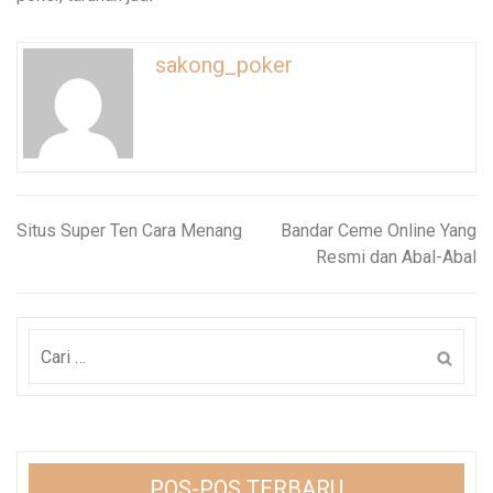
sakong_poker
Situs Super Ten Cara Menang
Bandar Ceme Online Yang
Navigasi
Resmi dan Abal-Abal
pos
Cari
untuk:
POS-POS TERBARU