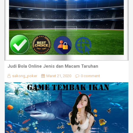
Judi Bola Online Jenis dan Macam Taruhan
sakong_poker
Maret 21, 2020
0 comment