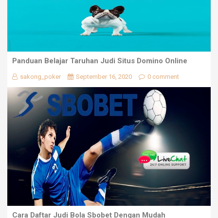
Panduan Belajar Taruhan Judi Situs Domino Online
sakong_poker
September 16, 2020
0 comment
Cara Daftar Judi Bola Sbobet Dengan Mudah